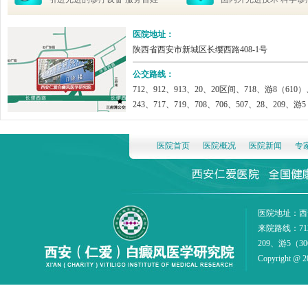
医院地址：
陕西省西安市新城区长缨西路408-1号
公交路线：
712、912、913、20、20区间、718、游8（610）
243、717、719、708、706、507、28、209、游
医院首页
医院概况
医院新闻
专
医院地址：西安市
来院路线：712
209、游5（
Copyright