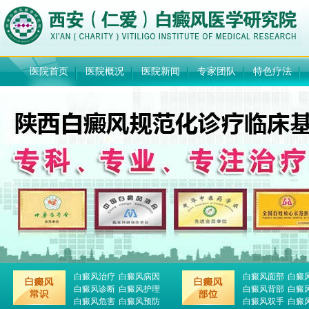
医院首页
医院概况
医院新闻
专家团队
特色疗法
白癜风治疗
白癜风病因
白癜风面部
白癜
白癜风诊断
白癜风护理
白癜风背部
白癜
白癜风危害
白癜风预防
白癜风双手
白癜